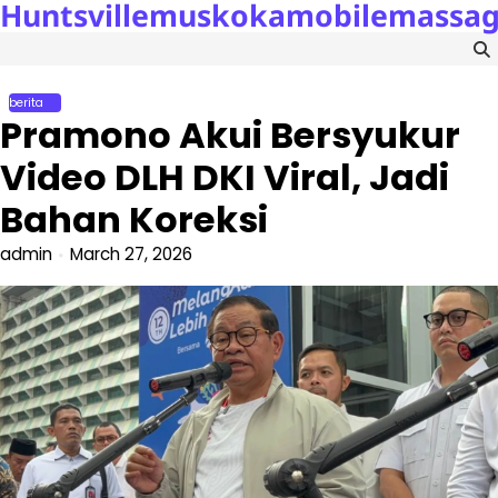
Huntsvillemuskokamobilemassa
Skip
to
content
berita
Pramono Akui Bersyukur
Video DLH DKI Viral, Jadi
Bahan Koreksi
admin
March 27, 2026