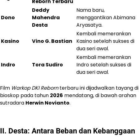
Reborn Terbaru
Deddy
Nama baru,
Dono
Mahendra
menggantikan Abimana
Desta
Aryasatya.
Kembali memerankan
Kasino
Vino G. Bastian
Kasino setelah sukses di
dua seri awal.
Kembali memerankan
Indro
Tora Sudiro
Indro setelah sukses di
dua seri awal.
Film
Warkop DKI Reborn
terbaru ini dijadwalkan tayang di
bioskop pada tahun
2026
mendatang, di bawah arahan
sutradara
Herwin Novianto
.
II. Desta: Antara Beban dan Kebanggaan