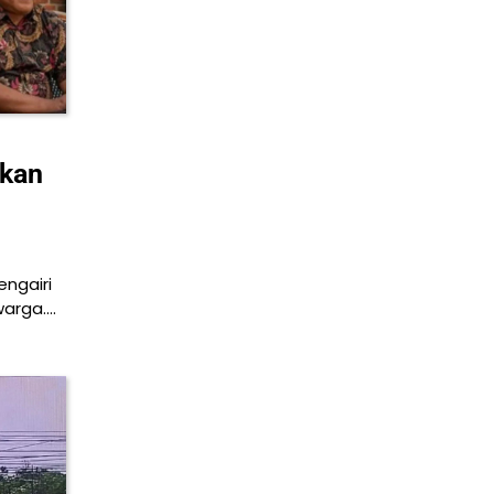
ukan
engairi
warga.…