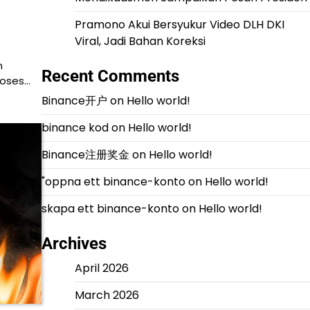
Pramono Akui Bersyukur Video DLH DKI
Viral, Jadi Bahan Koreksi
n
Recent Comments
roses…
Binance开户
on
Hello world!
binance kod
on
Hello world!
Binance注册奖金
on
Hello world!
"oppna ett binance-konto
on
Hello world!
skapa ett binance-konto
on
Hello world!
Archives
April 2026
March 2026