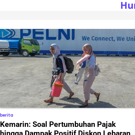
Hu
Skip
to
content
berita
Kemarin: Soal Pertumbuhan Pajak
hingga Dampak Positif Diskon Lebaran