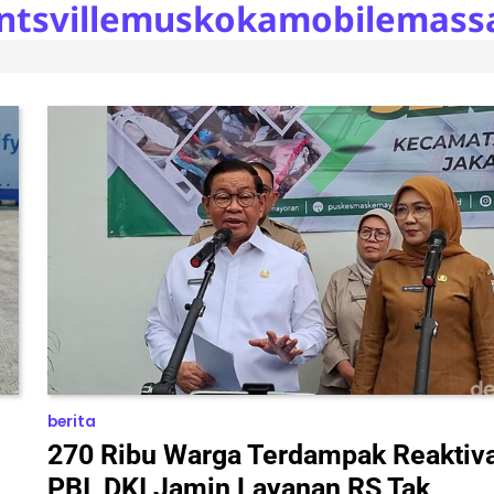
ntsvillemuskokamobilemass
berita
270 Ribu Warga Terdampak Reaktiv
PBI, DKI Jamin Layanan RS Tak