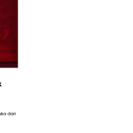
k
uka dari