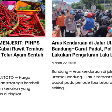
ENJERIT: PIHPS
Arus Kendaraan di Jalur U
Cabai Rawit Tembus
Bandung–Garut Padat, Poli
 Telur Ayam Sentuh
Lakukan Pengaturan Lalu L
March 22, 2026
Bandung – Arus kendaraan di jal
utama Bandung–Garut terpant
PANTOTO — Harga
padat pada periode libur Lebara
an strategis kembali
seiring…
en kenaikan yang
 di tingkat…