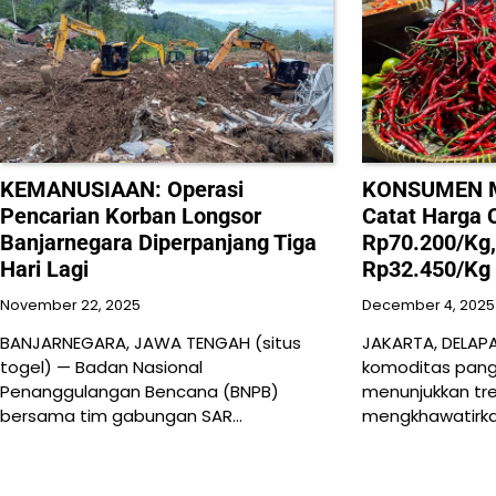
KEMANUSIAAN: Operasi
KONSUMEN M
Pencarian Korban Longsor
Catat Harga 
Banjarnegara Diperpanjang Tiga
Rp70.200/Kg,
Hari Lagi
Rp32.450/Kg
November 22, 2025
December 4, 2025
BANJARNEGARA, JAWA TENGAH (situs
JAKARTA, DELA
togel) — Badan Nasional
komoditas pang
Penanggulangan Bencana (BNPB)
menunjukkan tr
bersama tim gabungan SAR…
mengkhawatirkan