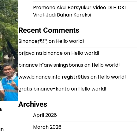
Pramono Akui Bersyukur Video DLH DKI
Viral, Jadi Bahan Koreksi
Recent Comments
Binance代码
on
Hello world!
prijava na binance
on
Hello world!
binance h"anvisningsbonus
on
Hello world!
www.binance.info registrēties
on
Hello world!
gratis binance-konto
on
Hello world!
Archives
k
April 2026
March 2026
an