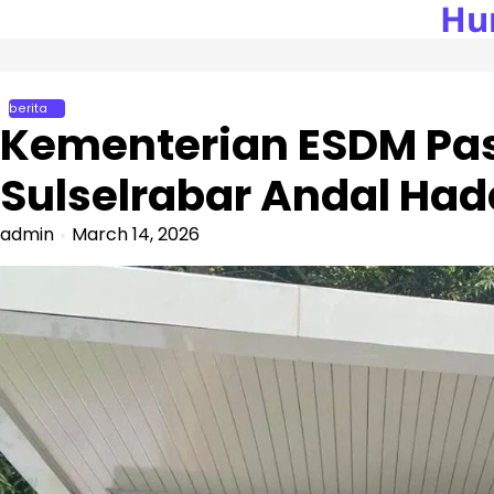
Hu
Skip
to
content
berita
Kementerian ESDM Past
Sulselrabar Andal Had
admin
March 14, 2026