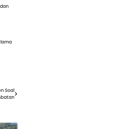
 dan
elama
en Soal
batan