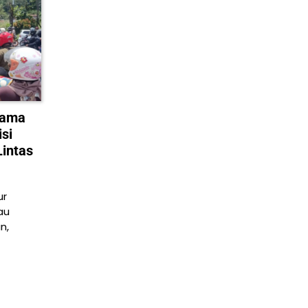
tama
si
intas
ur
au
n,