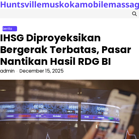
Huntsvillemuskokamobilemassa
Skip
to
content
berita
IHSG Diproyeksikan
Bergerak Terbatas, Pasar
Nantikan Hasil RDG BI
admin
December 15, 2025